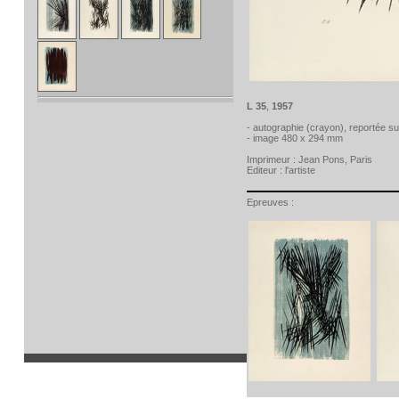
L 35
,
1957
- autographie (crayon), reportée su
- image 480 x 294 mm
Imprimeur :
Jean Pons, Paris
Editeur :
l'artiste
Epreuves :