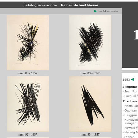
les 14 suivantes
rmm 88 - 1957
rmm 89 - 1957
1953
2 imprime
- Jean Pon
- Lacourièr
11 éditeur
-
Nesto Jac
-
Otto van
-
Berggruen
-
Kunstverl
Esslingen
-
Howard W
-
Hedwig M
rmm 92 - 1957
rmm 93 - 1957
-
l'artiste