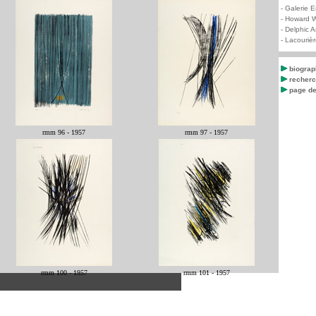
-
Galerie E
-
Howard W
-
Delphic A
-
Lacourièr
biograp
recher
page de 
rmm 96 - 1957
rmm 97 - 1957
rmm 100 - 1957
rmm 101 - 1957