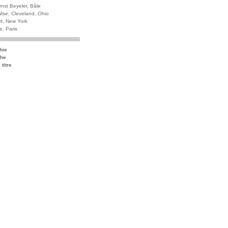
rnst Beyeler, Bâle
ise, Cleveland, Ohio
rt, New York
e, Paris
hie
che
titre