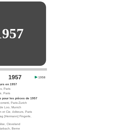
1957
1957
1958
urs en 1957
s, Paris
e, Paris
s pour les pièces de 1957
ometti, Paris-Zurich
 de Loo, Munich
 et Cie, éditeurs, Paris
ag [Hermann] Fingerle,
ise, Cleveland
arbach, Berne