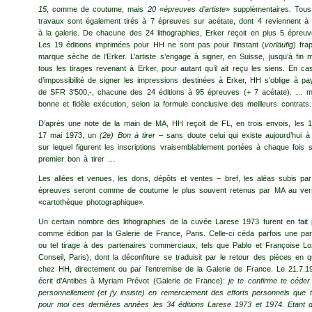
15
, comme de coutume, mais
20 «épreuves d’artiste»
supplémentaires
.
Tous
travaux sont également tirés à 7 épreuves sur acétate, dont 4 reviennent à 
à la galerie. De chacune des 24 litho­graphies, Erker reçoit en plus 5 épreuv
Les 19 éditions imprimées pour HH ne sont pas pour l’instant (
vorläufig
) fra
marque sèche de l’Erker. L’artiste s’engage à signer, en Suisse, jusqu’à fin 
tous les tirages revenant à Erker, pour autant qu’il ait reçu les siens. En ca
d’impossibilité de signer les impressions destinées à Erker, HH s’oblige à pay
de SFR 3'500,-, chacune des 24 éditions à 95 épreuves (+ 7 acétate). … 
bonne et fidèle exécution, selon la formule conclusive des meilleurs contrats.
D’après une note de la main de MA, HH reçoit de FL, en trois envois, les 1
17 mai 1973, un
(2e) Bon à tirer
– sans doute celui qui existe aujourd’hui à
sur lequel figurent les inscriptions vraisemblablement portées à chaque fois s
premier bon à tirer …
Les allées et venues, les dons, dépôts et ventes – bref, les aléas subis par
épreuves seront comme de coutume le plus souvent retenus par MA au ver
«cartothèque photographique».
Un certain nombre des lithographies de la cuvée Larese 1973 furent en fait 
comme édition par la Galerie de France, Paris. Celle-ci céda parfois une part
ou tel tirage à des partenaires commerciaux, tels que Pablo et Françoise Lo
Conseil, Paris), dont la déconfiture se traduisit par le retour des pièces en q
chez HH, directement ou par l’entremise de la Galerie de France. Le 21.7.
écrit d’Antibes à Myriam Prévot (Galerie de France):
je te confirme te céder 
person­nellement (et j’y insiste) en remerciement des efforts personnels que t
pour moi ces dernières années les 34 éditions Larese 1973 et 1974. Etant 