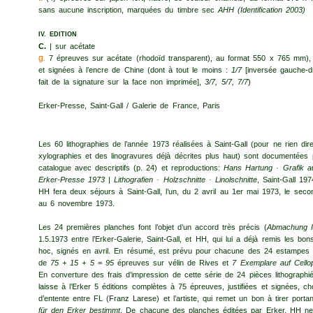
sans aucune inscription, marquées du timbre sec
AHH
(Identification 2003)
IV.
EDITION
C.
| sur acétate
g.
7 épreuves sur acétate (rhodoïd transparent), au format 550 x 765 mm), j
et signées à l’encre de Chine (dont à tout le moins :
1/7
[inversée gauche-dr
fait de la signature sur la face non imprimée],
3/7, 5/7, 7/7
)
Erker-Presse, Saint-Gall / Galerie de France, Paris
Les 60 lithographies de l’année 1973 réalisées à Saint-Gall (pour ne rien dire
xylographies et des linogravures déjà décrites plus haut) sont documentées
catalogue avec descriptifs (p. 24) et repro­ductions:
Hans Hartung · Grafik a
Erker-Presse 1973
|
Lithografien · Holzschnitte · Linolschnitte
, Saint-Gall 197
HH fera deux séjours à Saint-Gall, l’un, du 2 avril au 1er mai 1973, le seco
au 6 novembre 1973.
Les 24 premières planches font l’objet d’un accord très précis (
Abmachung I
1.5.1973 entre l’Erker-Galerie, Saint-Gall, et HH, qui lui a déjà remis les bon
hoc, signés en avril. En résumé, est prévu pour chacune des 24 estampes 
de
75 + 15 + 5 = 95
épreuves sur vélin de Rives et
7 Ex­emplare auf Cellop
En converture des frais d’impression de cette série de 24 pièces lithograph
laisse à l’Erker 5 éditions complètes à 75 épreuves, justifiées et signées, ch
d’entente entre FL (Franz Larese) et l’artiste, qui remet un bon à tirer porta
für den Erker bestimmt
. De chacune des planches éditées par Erker, HH ne