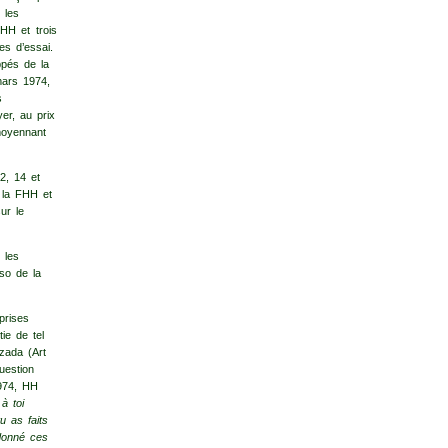
 les
HH et trois
es d’essai.
ppés de la
mars 1974,
s
er, au prix
moyennant
2, 14 et
 la FHH et
ur le
 les
so de la
prises
ie de tel
zada (Art
uestion
1974, HH
à toi
u as faits
donné ces