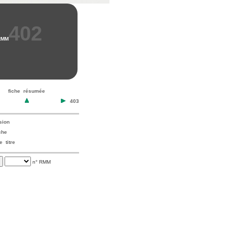
402
RMM
fiche résumée
403
sion
che
 titre
n° RMM