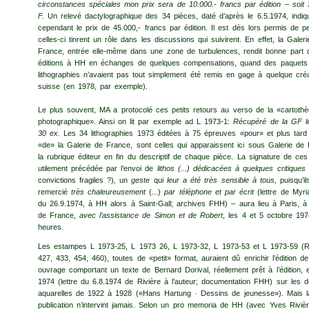
circonstances spéciales mon prix sera de 10.000.- francs par édition – soit 
F.
Un relevé dactylographique des 34 pièces, daté d’après le 6.5.1974, indiq
cependant le prix de 45.000,- francs par édition. Il est dès lors permis de 
celles-ci tinrent un rôle dans les discussions qui suivirent. En effet, la Galer
France, entrée elle-même dans une zone de turbulences, rendit bonne part 
éditions à HH en échanges de quelques compensations, quand des paquets
lithographies n’avaient pas tout simplement été remis en gage à quelque cré
suisse (en 1978, par exemple).
Le plus souvent, MA a protocolé ces petits retours au verso de la «car­toth
photographique». Ainsi on lit par exemple ad L 1973-1:
Récupéré de la GF le
30 ex.
Les 34 lithographies 1973 éditées à 75 épreuves «pour» et plus tard 
«de» la Galerie de France, sont celles qui apparaissent ici sous Galerie de
la rubrique éditeur en fin du descriptif de chaque pièce. La signature de ces
utilement précédée par l’envoi de
lithos (...) dédicacées à quelques critiques
convictions fragiles ?)
,
un
geste
qui
leur a été très sensible à tous,
puisqu’il
remercié
très chaleureusement
(...)
par téléphone et par écrit
(lettre de Myr
du 26.9.1974, à HH alors à Saint-Gall; archives FHH) – aura lieu à Paris, à 
de France,
avec l’assistance de Simon et de Robert
, les 4 et 5 octobre 197
heures.
Les estampes L 1973-25, L 1973 26, L 1973-32, L 1973-53 et L 1973-59 
427, 433, 454, 460), toutes de «petit» format, auraient dû enrichir l’édition de
ouvrage comportant un texte de Bernard Dorival, réellement prêt à l’édition, 
1974 (lettre du 6.8.1974 de Rivière à l’auteur; documentation FHH) sur les d
aquarelles de 1922 à 1928 («Hans Hartung · Dessins de jeunesse»). Mais l
publication n’intervint jamais. Selon un pro memoria de HH (avec Yves Rivièr