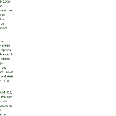
340.000,-
ue
penser que
ie de
des
 de
ancier
èque
 6/3/85:
reprises
 France, à
 éditions –
(aux
s ont
iam Prévot
la Galerie
4, à 11
(RMM 426,
 tête d’un
en été
essins et
a
e, le