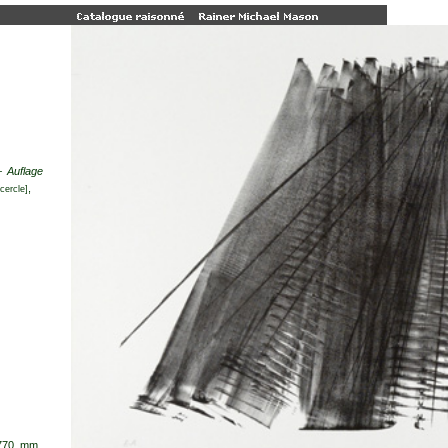
 Auflage
,
cercle]
 770 mm,