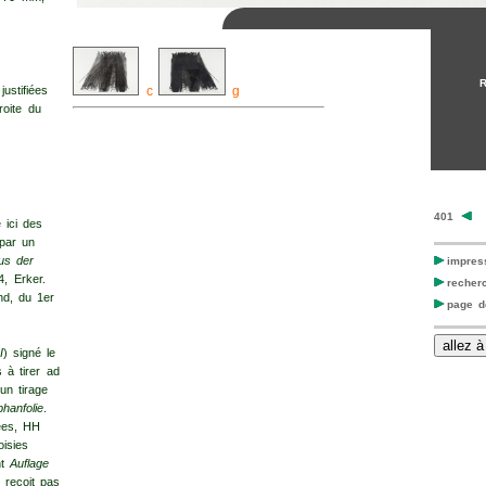
c
g
ustifiées
oite du
401
 ici des
 par un
us der
impres
4, Erker.
recher
nd, du 1er
page de
I
) signé le
s à tirer ad
un tirage
hanfolie
.
iées, HH
oisies
nt
Auflage
 reçoit pas