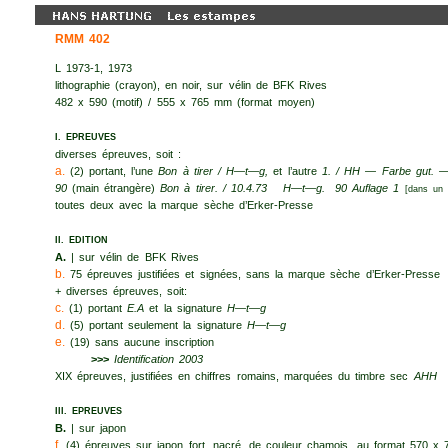
RMM 402
L 1973-1, 1973
lithographie (crayon), en noir, sur vélin de BFK Rives
482 x 590 (motif) / 555 x 765 mm (format moyen)
I.
EPREUVES
diverses épreuves, soit :
a.
(2) portant, l’une
Bon à tirer /
H—t—g,
et l’autre
1. / HH — Farbe gut. —
90
(main étrangère)
Bon à tirer. / 10.4.73
H—t—g. 90 Auflage 1
[dans un 
toutes deux avec la marque sèche d’Erker-Presse
II.
EDITION
A.
| sur vélin de BFK Rives
b.
75 épreuves justifiées et signées, sans la marque sèche d’Erker-Presse
+ diverses épreuves, soit:
c.
(1) portant
E.A
et la signature
H—t—g
d.
(5) portant seulement la signature
H—t—g
e.
(19) sans aucune inscription
>>>
Identification 2003
XIX épreuves, justifiées en chiffres romains, marquées du timbre sec
AHH
III.
EPREUVES
B.
| sur japon
f.
(4) épreuves sur japon fort, nacré, de couleur chamois, au format 570 x