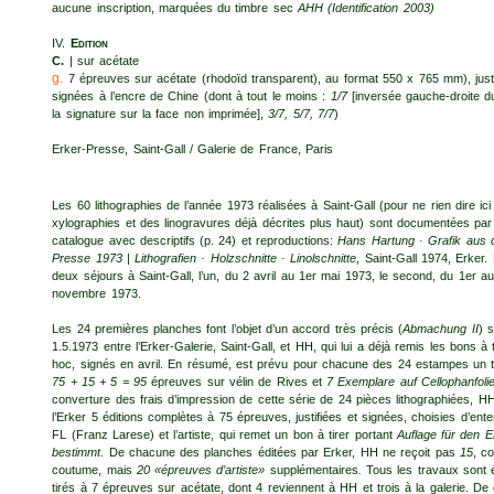
aucune inscription, marquées du timbre sec
AHH
(Identification 2003)
IV.
Edition
C.
| sur acétate
g.
7 épreuves sur acétate (rhodoïd transparent), au format 550 x 765 mm), justi
signées à l’encre de Chine (dont à tout le moins :
1/7
[inversée gauche-droite du
la signature sur la face non imprimée],
3/7, 5/7, 7/7
)
Erker-Presse, Saint-Gall / Galerie de France, Paris
Les 60 lithographies de l’année 1973 réalisées à Saint-Gall (pour ne rien dire ici
xylographies et des linogravures déjà décrites plus haut) sont documentées par
catalogue avec descriptifs (p. 24) et repro­ductions:
Hans Hartung · Grafik aus 
Presse 1973
|
Lithografien · Holzschnitte · Linolschnitte
, Saint-Gall 1974, Erker.
deux séjours à Saint-Gall, l’un, du 2 avril au 1er mai 1973, le second, du 1er a
novembre 1973.
Les 24 premières planches font l’objet d’un accord très précis (
Abmachung II
) s
1.5.1973 entre l’Erker-Galerie, Saint-Gall, et HH, qui lui a déjà remis les bons à 
hoc, signés en avril. En résumé, est prévu pour chacune des 24 estampes un t
75 + 15 + 5 = 95
épreuves sur vélin de Rives et
7 Ex­emplare auf Cellophanfoli
converture des frais d’impression de cette série de 24 pièces lithographiées, HH
l’Erker 5 éditions complètes à 75 épreuves, justifiées et signées, choisies d’ente
FL (Franz Larese) et l’artiste, qui remet un bon à tirer portant
Auflage für den E
bestimmt
. De chacune des planches éditées par Erker, HH ne reçoit pas
15
, c
coutume, mais
20 «épreuves d’artiste»
supplémentaires
.
Tous les travaux sont 
tirés à 7 épreuves sur acétate, dont 4 reviennent à HH et trois à la galerie. D