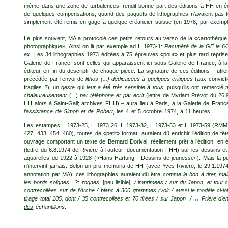
même dans une zone de turbulences, rendit bonne part des éditions à HH en 
de quelques compensations, quand des paquets de lithographies n’avaient pas t
simplement été remis en gage à quelque créancier suisse (en 1978, par exempl
Le plus souvent, MA a protocolé ces petits retours au verso de la «car­tothèque
photographique». Ainsi on lit par exemple ad L 1973-1:
Récupéré de la GF le 6/
ex.
Les 34 lithographies 1973 éditées à 75 épreuves «pour» et plus tard repris
Galerie de France, sont celles qui apparaissent ici sous Galerie de France, à la
éditeur en fin du descriptif de chaque pièce. La signature de ces éditions – util
précédée par l’envoi de
lithos (...) dédicacées à quelques critiques
(aux convict
fragiles ?)
,
un
geste
qui
leur a été très sensible à tous,
puisqu’ils ont remercié
t
chaleureusement
(...)
par téléphone et par écrit
(lettre de Myriam Prévot du 26.
HH alors à Saint-Gall; archives FHH) – aura lieu à Paris, à la Galerie de Franc
l’assistance de Simon et de Robert
, les 4 et 5 octobre 1974, à 11 heures.
Les estampes L 1973-25, L 1973 26, L 1973-32, L 1973-53 et L 1973-59 (RMM
427, 433, 454, 460), toutes de «petit» format, auraient dû enrichir l’édition de têt
ouvrage comportant un texte de Bernard Dorival, réellement prêt à l’édition, en 
(lettre du 6.8.1974 de Rivière à l’auteur; documentation FHH) sur les dessins et
aquarelles de 1922 à 1928 («Hans Hartung · Dessins de jeunesse»). Mais la pub
n’intervint jamais. Selon un pro memoria de HH (avec Yves Rivière, le 29.1.1974
annotation par MA), ces lithographies auraient dû être
comme le bon à tirer, mai
les bords soignés |
?:
rognés,
[peu lisible]
,
/ imprimées / sur du Japon, et tout c
contrecollées sur de l’Arche / blanc à 300 grammes (voir / aussi le modèle ci-joi
tirage total 105, dont / 35 contrecollées et 70 tirées / sur Japon / ↔ Prière d’e
des
échantillons
.