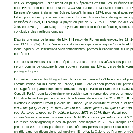
des 24 litho­graphies, Erker reçoit en plus 5 épreuves d’essai. Les 19 éditions 
pour HH ne sont pas pour l’instant (
vorläufig
) frappés de la marque sèche de l’E
L’artiste s’engage à signer, en Suisse, jusqu’à fin mars 1974, tous les tirages r
Erker, pour autant qu’il ait reçu les siens. En cas d’impossibilité de signer les i
destinées à Erker, HH s’oblige à payer, au prix de SFR 3'500,-, chacune des 24
à 95 épreuves (+ 7 acétate). … moyennant bonne et fidèle exécution, selon la 
conclusive des meilleurs contrats.
D’après une note de la main de MA, HH reçoit de FL, en trois envois, les 12, 1
mai 1973, un
(2e) Bon à tirer
– sans doute celui qui existe aujourd’hui à la FHH
lequel figurent les inscriptions vraisemblablement portées à chaque fois sur le p
bon à tirer …
Les allées et venues, les dons, dépôts et ventes – bref, les aléas subis par le
seront comme de coutume le plus souvent retenus par MA au verso de la «car
photographique».
Un certain nombre des lithographies de la cuvée Larese 1973 furent en fait pri
comme édition par la Galerie de France, Paris. Celle-ci céda parfois une partie 
tel tirage à des partenaires commerciaux, tels que Pablo et Françoise Lozada (
Conseil, Paris), dont la déconfiture se traduisit par le retour des pièces en ques
HH, directement ou par l’entremise de la Galerie de France. Le 21.7.1974, HH é
d’Antibes à Myriam Prévot (Galerie de France):
je te confirme te céder à toi pe
nellement (et j’y insiste) en remerciement des efforts personnels que tu as faits
ces dernières années les 34 éditions Larese 1973 et 1974. Etant donné ces
circonstances spéciales mon prix sera de 10.000.- francs par édition – soit 340.
Un relevé dactylographique des 34 pièces, daté d’après le 6.5.1974, indique ce
prix de 45.000,- francs par édition. Il est dès lors permis de penser que celles-ci
un rôle dans les discussions qui suivirent. En effet, la Galerie de France, entrée