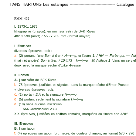
HANS HARTUNG Les estampes ------------------------------------- Catalog
RMM 402
L 1973-1, 1973
lithographie (crayon), en noir, sur vélin de BFK Rives
482 x 590 (motif) / 555 x 765 mm (format moyen)
I.
Epreuves
diverses épreuves, soit :
a.
(2) portant, l’une
Bon à tirer /
H—t—g,
et l’autre
1. / HH — Farbe gut. — Auf
(main étrangère)
Bon à tirer. / 10.4.73
H—t—g. 90 Auflage 1
[dans un cercle
deux avec la marque sèche d’Erker-Presse
II.
Edition
A.
| sur vélin de BFK Rives
b.
75 épreuves justifiées et signées, sans la marque sèche d’Erker-Presse
+ diverses épreuves, soit:
c.
(1) portant
E.A
et la signature
H—t—g
d.
(5) portant seulement la signature
H—t—g
e.
(19) sans aucune inscription
>>>
Identification 2003
XIX épreuves, justifiées en chiffres romains, marquées du timbre sec
AHH
III.
Epreuves
B.
| sur japon
f.
(4) épreuves sur japon fort, nacré, de couleur chamois, au format 570 x 77