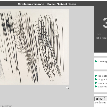
RMM
fiche rés
Catalog
les est
biograp
recher
page de 
années de c
, Barcelone