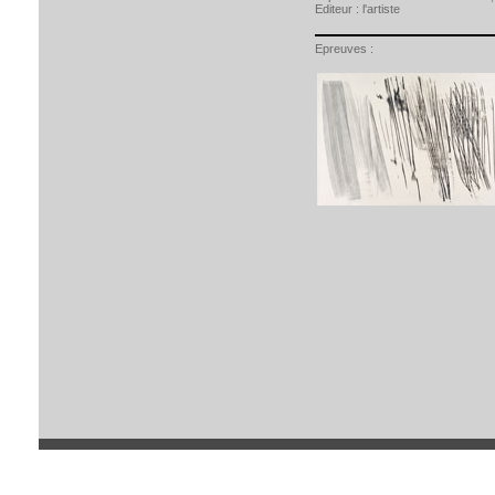
Editeur :
l'artiste
Epreuves :