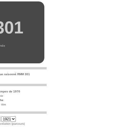
301
umée
ue raisonné RMM 301
ampes de 1970
hie
che
titre
réation (parcours)