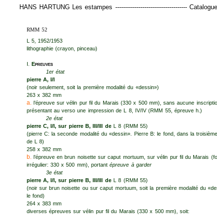
HANS HARTUNG Les estampes ------------------------------------- Catalo
RMM 52
L 5, 1952/1953
lithographie (crayon, pinceau)
I.
E
preuves
1er état
pierre A, I/I
(noir seulement, soit la première modalité du «dessin»)
263 x 382 mm
a.
l’épreuve sur vélin pur fil du Marais (330 x 500 mm), sans aucune inscriptio
présentant au verso une impression de L 8, IV/IV (RMM 55, épreuve h.)
2e état
pierre C, I/I, sur pierre B, III/III de
L 8 (RMM 55)
(pierre C: la seconde modalité du «dessin». Pierre B: le fond, dans la troisièm
de L 8)
258 x 382 mm
b.
l’épreuve en brun noisette sur caput mortuum, sur vélin pur fil du Marais (f
irrégulier: 330 x 500 mm), portant
épreuve à garder
3e état
pierre A, I/I, sur pierre B, III/III de
L 8 (RMM 55)
(noir sur brun noisette ou sur caput mortuum, soit la première modalité du «d
le fond)
264 x 383 mm
diverses épreuves sur vélin pur fil du Marais (330 x 500 mm), soit: