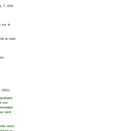
, III/III
 sur le
(de la main
ées
n 1962)
riétaire
it von
enta­tion
se vient
imée recto-
mbinaison