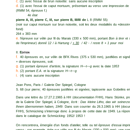
c.
(1) avec l’essai de brun noisette: sans aucune inscription
d.
(1) avec l’essai de caput mortuum, présentant au verso une impression de L 7
(RMM 54, épreuve f.)
4e état
pierre A, I/I, pierre C, I/I, sur pierre B, III/III de
L 8 (RMM 55)
(noir sur caput mortuum sur brun noisette, soit les deux modalités du «dessin»
fond)
264 x 383 mm
e.
l’épreuve sur vélin pur fil du Marais (330 x 500 mm), portant
Bon à tirer
et 
de l’imprimeur)
donné 12 / à Hartung /
+ 30
/ 42 - / reste 8 + 1 pour moi
II.
E
dition
f.
40 épreuves en, sur vélin de BFK Rives (375 x 530 mm), justifiées et sign
+ diverses épreuves, soit:
g.
(1) portant
épreuve d’artiste
, la signature
H—t—g
avec la date 1
953
h.
(2) portant
E.A.
et la signature
H—t—g
i.
(4) sans aucune inscription
Jean Pons, Paris / Galerie Der Spiegel, Cologne
S. 68 (sur pierre; 40 épreuves justifiées et signées; tapisserie aux Gobelins e
Dans une lettre du 17.27.2.1965 à HH (documentation FHH), Hans Stünke, prop
de la Galerie Der Spiegel, à Cologne, écrit :
Das kleine Litho, das wir seinerze
Ihnen übernommen haben, 1949
. Dans son courrier du 26.3.1965 à HH (docum
FHH), Schmücking s’interroge donc à propos de cette date de 1949. La répon
dans le catalogue de Schmücking: 1952/ 1953 !
On rencontrera, émergée d’un fonds d’atelier, telle ou tel épreuve d’essai impr
verso : par exemple, tirée sur vélin pur fil du Marais (330 x 500 mm), une co