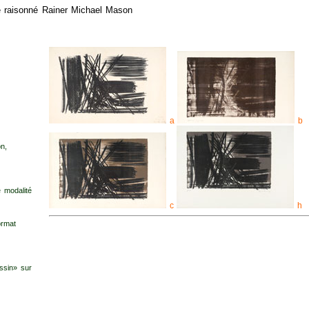
gue raisonné Rainer Michael Mason
a
b
n,
e modalité
c
h
ormat
essin» sur