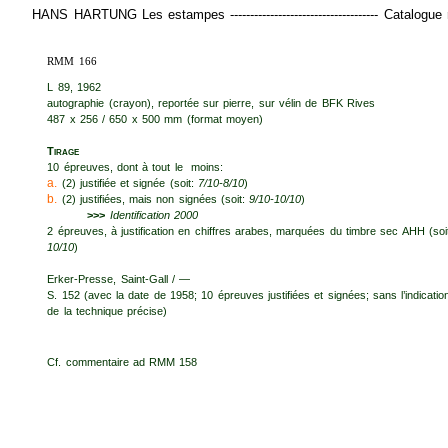
HANS HARTUNG Les estampes ------------------------------------- Catalog
RMM 166
L 89, 1962
autographie (crayon), reportée sur pierre, sur vélin de BFK Rives
487 x 256 / 650 x 500 mm (format moyen)
T
irage
10 épreuves, dont à tout le moins:
a.
(2) justifiée et signée (soit:
7/10-8/10
)
b.
(2) justifiées, mais non signées (soit:
9/10-10/10
)
>>>
Identification 2000
2 épreuves, à justification en chiffres arabes, marquées du timbre sec AHH (soi
10/10
)
Erker-Presse, Saint-Gall / —
S. 152 (avec la date de 1958; 10 épreuves justifiées et signées; sans l’indicatio
de la technique précise)
Cf. commentaire ad RMM 158