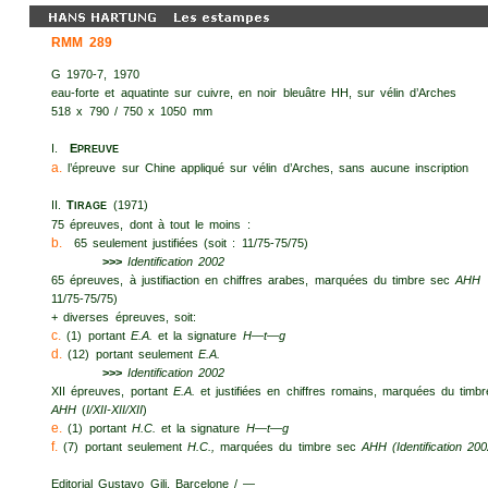
RMM 289
G 1970-7, 1970
eau-forte et aquatinte sur cuivre, en noir bleuâtre HH, sur vélin d’Arches
518 x 790 / 750 x 1050 mm
I.
E
PREUVE
a.
l’épreuve sur Chine appliqué sur vélin d’Arches, sans aucune inscription
II.
T
(1971)
IRAGE
75 épreuves, dont à tout le moins :
b.
65 seulement justifiées (soit : 11/75-75/75)
>>>
Identification 2002
65 épreuves, à justifiaction en chiffres arabes, marquées du timbre sec
AHH
(
11/75-75/75)
+ diverses épreuves, soit:
c.
(1) portant
E.A.
et la signature
H—t—g
d.
(12) portant seulement
E.A.
>>>
Identification 2002
XII épreuves, portant
E.A.
et justifiées en chiffres romains, marquées du timb
AHH
(
I/XII-XII/XII
)
e.
(1) portant
H.C.
et la signature
H—t—g
f.
(7) portant seulement
H.C.,
marquées du timbre sec
AHH
(Identification 20
Editorial Gustavo Gili, Barcelone / —