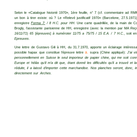
Selon le «Catalogue historié 1970», 1ère feuille, n° 7 (cf. commentaire ad RM
un bon à tirer existe: où ? Le «Relevé justificatif 1970» (Barcelone, 27.5.1971
enregistre
Forma 7:
/ 8 H.C. pour HH.
Une carte quadrillée, de la main de Co
Brogly, l’assistante parisienne de HH, enregistre (avec la mention par MA
Reç
16/11/71
)
65
[épreuves]
à numéroter 11/75 a 75/75 / 15 E.A. / 7 H.C.
, soit e
Epreuves
.
Une lettre de Gustavo Gili à HH, du 31.7.1970, apporte un éclairage intéressa
a.
possible hapax que constitue l’épreuve lettre
supra (Chine appliqué):
J’ai vi
personnellement en Suisse le seul importeur de papier chine, qui me soit con
Europe et hélàs qu’il m’a dit que, étant donné les difficultés qu’il a trouvé et l
réduite, il a laissé d’importer cette marchandise. Nos planches seront, donc, 
directement sur Arches.