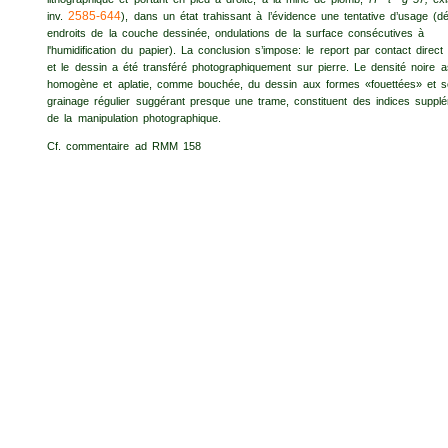
2585-644
inv.
), dans un état trahissant à l’évidence une tentative d’usage (
endroits de la couche dessinée, ondulations de la surface consécutives à
l'humidification du papier). La conclusion s’impose: le report par contact direc
et le dessin a été transféré photographiquement sur pierre. Le densité noire 
homogène et aplatie, comme bouchée, du dessin aux formes «fouettées» et 
grainage régulier suggérant presque une trame, constituent des indices suppl
de la manipulation photographique.
Cf. commentaire ad RMM 158