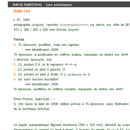
RMM 164
L 87, 1962
autographie (crayon), reportée
photographiquement
sur pierre, sur vélin de B
472 x 300 / 655 x 505 mm (format moyen)
T
IRAGE
a.
75 épreuves, justifiées, mais non signées
>>>
Identification 2000
75 épreuves, à justification en chiffres arabes, marquées du timbre sec
AHH
+ diverses épreuves, soit:
b.
(1) portant
E.A.
et la signature
H—t—g
c.
(1) portant en pied à gauche
O
d.
(2) portant en pied à droite
½
[1 au-dessous de 2]
e.
(6) sans aucune inscription
>>>
Identification 2000
VI épreuves, justifiées en chiffres romains, marquées du timbre sec
AHH
Erker-Presse, Saint-Gall / —
S. 150 (avec la date de 1958; édition prévue à 75 épreuves; sans l’indication 
de la technique précise)
Le papier autographique filigrané monfourat (494 x 324 mm), dessiné au cray
lithographique et portant en pied à droite, à la mine de plomb,
H—t—g 57,
ex