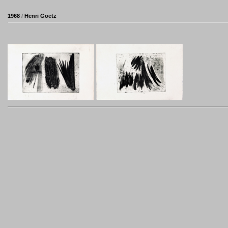
1968
/
Henri Goetz