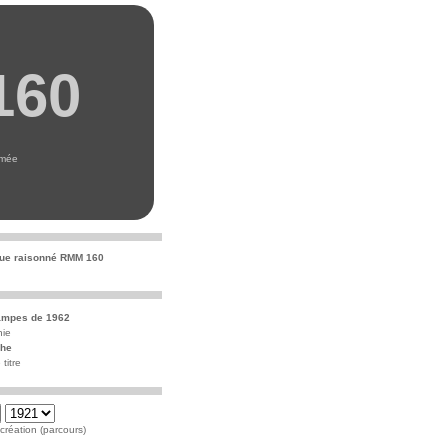
160
umée
ue raisonné RMM 160
ampes de 1962
hie
che
titre
réation (parcours)