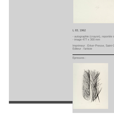
L 83
,
1962
- autographie (crayon), reportée 
- image 477 x 300 mm
Imprimeur :
Erker-Presse, Saint-G
Editeur :
l'artiste
Epreuves :