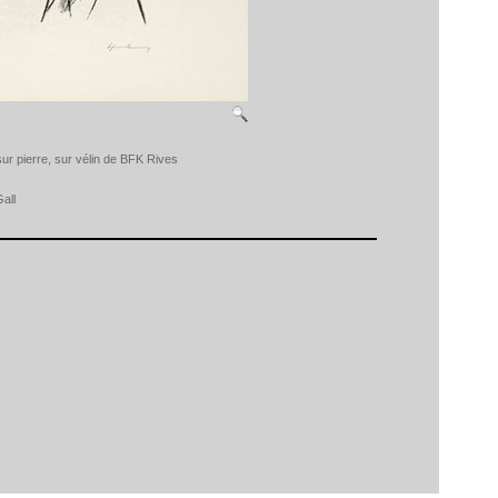
sur pierre, sur vélin de BFK Rives
all