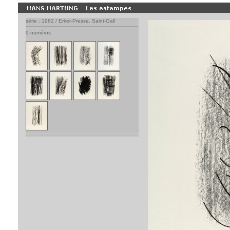
série : 1962 / Erker-Presse, Saint-Gall
9 numéros