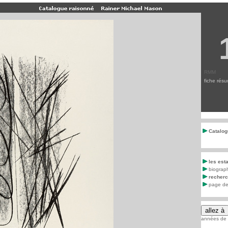
RMM
fiche rés
Catalog
les est
biograp
recher
page de 
années de c