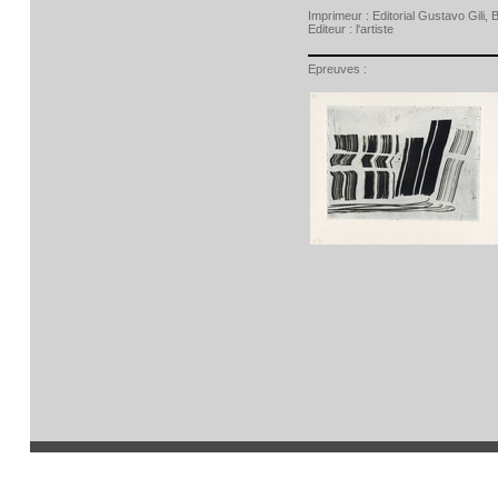
Imprimeur :
Editorial Gustavo Gili,
Editeur :
l'artiste
Epreuves :