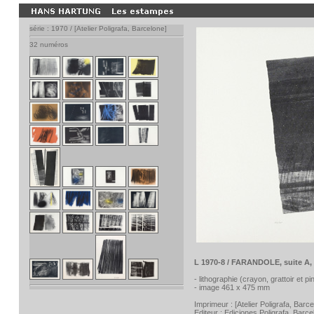
série : 1970 / [Atelier Poligrafa, Barcelone]
32 numéros
L 1970-8 / FARANDOLE, suite A, p
- lithographie (crayon, grattoir et p
- image 461 x 475 mm
Imprimeur :
[Atelier Poligrafa, Barc
Editeur :
Ediciones Poligrafa, Barce