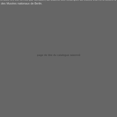
tt des Musées nationaux de Berlin.
page de titre du catalogue raisonné