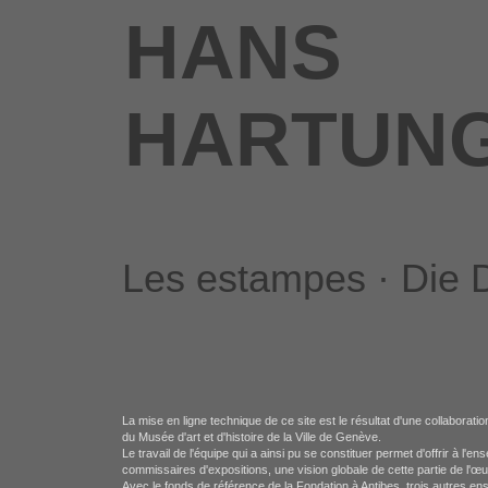
HANS
HARTUN
Les estampes · Die D
La mise en ligne technique de ce site est le résultat d'une collaborat
du Musée d'art et d'histoire de la Ville de Genève.
Le travail de l'équipe qui a ainsi pu se constituer permet d'offrir à l'
commissaires d'expositions, une vision globale de cette partie de l'
Avec le fonds de référence de la Fondation à Antibes, trois autres e