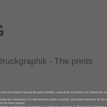
G
ruckgraphik · The prints
ion entre la Fondation Hartung-Bergman à Antibes, ayant droits de l'artiste, et le Cabinet des 
ensemble des connaisseurs et collectionneurs publics ou privés, ainsi qu'aux historiens de l'art 
œuvre de Hans Hartung.
nsembles ont été formés par donation, au Cabinet des estampes du Musée d’art et d’histoire 