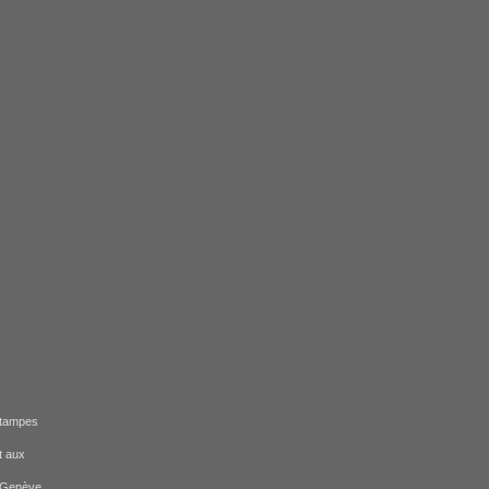
estampes
et aux
à Genève,